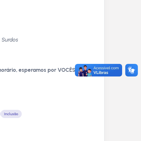
s Surdos
orário, e
speramos por VOCÊS!
Inclusão