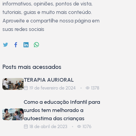
informativos, opiniões, pontos de vista,
tutoriais, guias e muito mais conteúdo.
Aproveite e compartilhe nossa página em
suas redes sociais
Posts mais acessados
TERAPIA AURIORAL
19 de fevereiro de 2024
1378
Como a educação Infantil para
surdos tem melhorado a
autoestima das crianças
18 de abril de 2023
1076