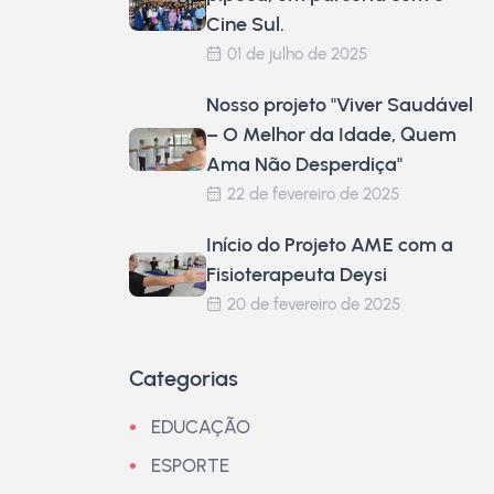
Cine Sul.
01 de julho de 2025
Nosso projeto "Viver Saudável
– O Melhor da Idade, Quem
Ama Não Desperdiça"
22 de fevereiro de 2025
Início do Projeto AME com a
Fisioterapeuta Deysi
20 de fevereiro de 2025
Categorias
EDUCAÇÃO
ESPORTE