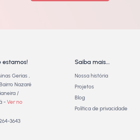
 estamos!
Saiba mais...
inas Gerias ,
Nossa história
 Bairro Nazaré
Projetos
aneira /
Blog
á -
Ver no
Política de privacidade
3264-3643