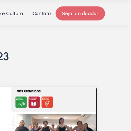
 e Cultura
Contato
Seja um doador
23