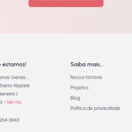
 estamos!
Saiba mais...
inas Gerias ,
Nossa história
 Bairro Nazaré
Projetos
aneira /
Blog
á -
Ver no
Política de privacidade
3264-3643