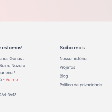
 estamos!
Saiba mais...
inas Gerias ,
Nossa história
 Bairro Nazaré
Projetos
aneira /
Blog
á -
Ver no
Política de privacidade
3264-3643