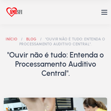
INÍCIO
/
BLOG
/
"OUVIR NÃO É TUDO: ENTENDA O
PROCESSAMENTO AUDITIVO CENTRAL".
"Ouvir não é tudo: Entenda o
Processamento Auditivo
Central".