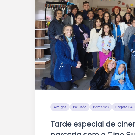
Amigos
Inclusão
Parcerias
Projeto PA
Tarde especial de cin
parceria com o Cine Su