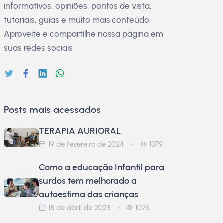
informativos, opiniões, pontos de vista,
tutoriais, guias e muito mais conteúdo.
Aproveite e compartilhe nossa página em
suas redes sociais
Posts mais acessados
TERAPIA AURIORAL
19 de fevereiro de 2024
1379
Como a educação Infantil para
surdos tem melhorado a
autoestima das crianças
18 de abril de 2023
1076