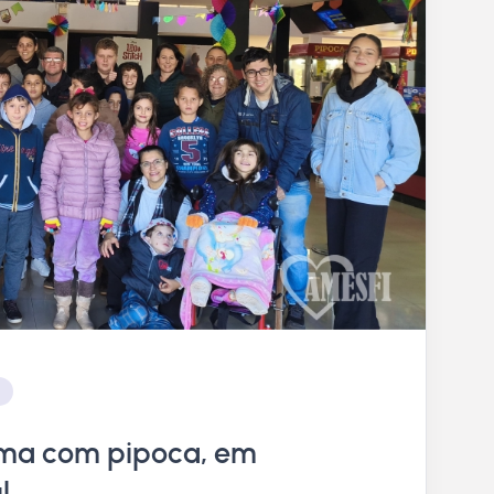
C
ema com pipoca, em
l.