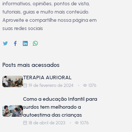
informativos, opiniões, pontos de vista,
tutoriais, guias e muito mais conteúdo.
Aproveite e compartilhe nossa página em
suas redes sociais
Posts mais acessados
TERAPIA AURIORAL
19 de fevereiro de 2024
1376
Como a educação Infantil para
surdos tem melhorado a
autoestima das crianças
18 de abril de 2023
1076