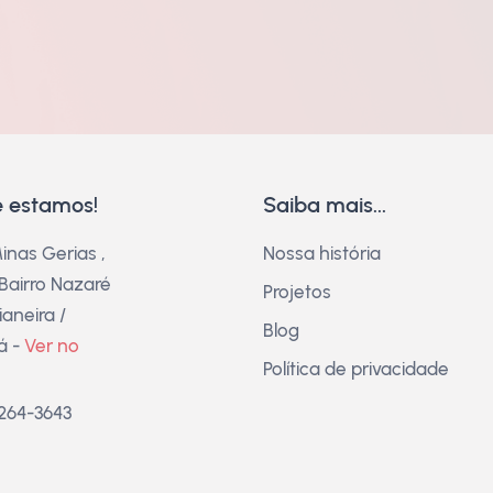
 estamos!
Saiba mais...
inas Gerias ,
Nossa história
 Bairro Nazaré
Projetos
aneira /
Blog
á -
Ver no
Política de privacidade
3264-3643