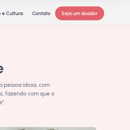
 e Cultura
Contato
Seja um doador
e
a pessoa idosa, com
as, fazendo com que o
e”.